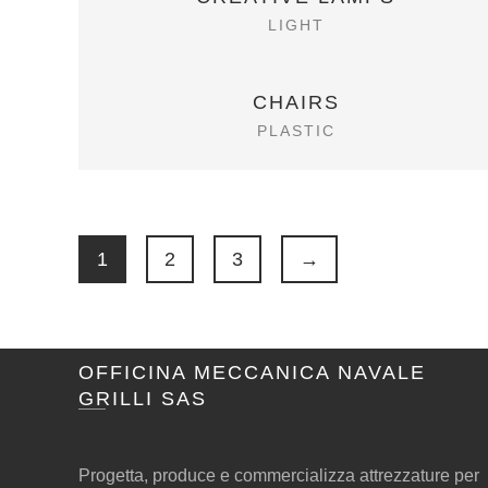
LIGHT
CHAIRS
PLASTIC
1
2
3
→
OFFICINA MECCANICA NAVALE
GRILLI SAS
Progetta, produce e commercializza attrezzature per