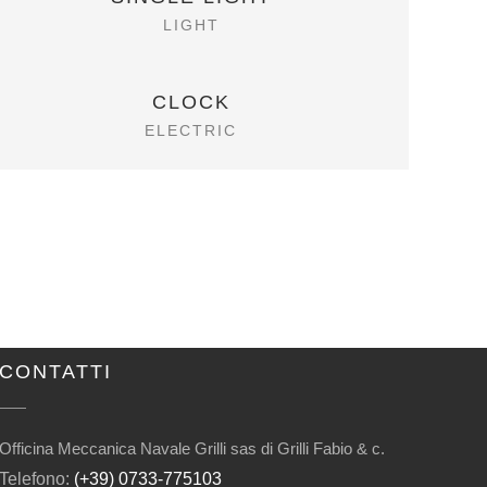
LIGHT
CLOCK
ELECTRIC
CONTATTI
Officina Meccanica Navale Grilli sas di Grilli Fabio & c.
Telefono:
(+39) 0733-775103